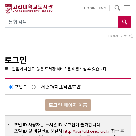
내
사이트내 검색
LOGIN
ENG
용
으
통합검색
로
건
HOME
>
로그인
너
뛰
기
로그인
로그인을 하시면 더 많은 도서관 서비스를 이용하실 수 있습니다.
포털ID
도서관ID(학번/직번/교번)
로그인 페이지 이동
포털 ID 사용자는 도서관 ID 로그인이 불가합니다.
Opens a ne
포털 ID 및 비밀번호 분실시
http://portal.korea.ac.kr
접속 후