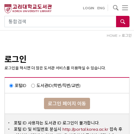
내
사이트내 검색
LOGIN
ENG
용
으
통합검색
로
건
HOME
>
로그인
너
뛰
기
로그인
로그인을 하시면 더 많은 도서관 서비스를 이용하실 수 있습니다.
포털ID
도서관ID(학번/직번/교번)
로그인 페이지 이동
포털 ID 사용자는 도서관 ID 로그인이 불가합니다.
Opens a ne
포털 ID 및 비밀번호 분실시
http://portal.korea.ac.kr
접속 후