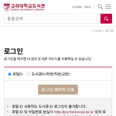
내
사이트내 검색
LOGIN
ENG
용
으
통합검색
로
건
HOME
>
로그인
너
뛰
기
로그인
로그인을 하시면 더 많은 도서관 서비스를 이용하실 수 있습니다.
포털ID
도서관ID(학번/직번/교번)
로그인 페이지 이동
포털 ID 사용자는 도서관 ID 로그인이 불가합니다.
Opens a ne
포털 ID 및 비밀번호 분실시
http://portal.korea.ac.kr
접속 후