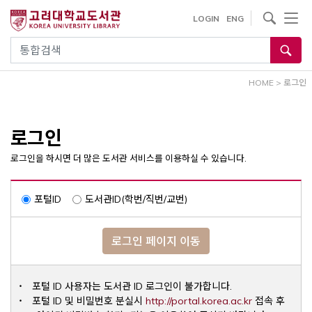
내
사이트내 검색
LOGIN
ENG
용
으
통합검색
로
건
HOME
>
로그인
너
뛰
기
로그인
로그인을 하시면 더 많은 도서관 서비스를 이용하실 수 있습니다.
포털ID
도서관ID(학번/직번/교번)
로그인 페이지 이동
포털 ID 사용자는 도서관 ID 로그인이 불가합니다.
Opens a ne
포털 ID 및 비밀번호 분실시
http://portal.korea.ac.kr
접속 후