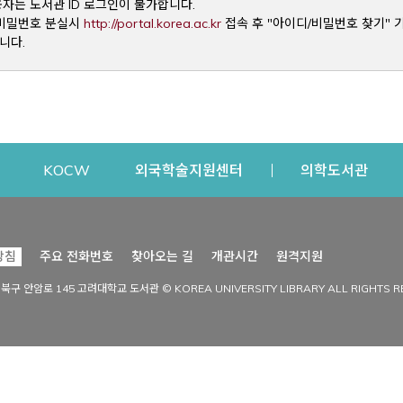
용자는 도서관 ID 로그인이 불가합니다.
Opens a new window
및 비밀번호 분실시
http://portal.korea.ac.kr
접속 후 "아이디/비밀번호 찾기" 
니다.
dow
Opens a new window
Opens a new window
Opens a new window
Open
KOCW
외국학술지원센터
의학도서관
시설이용
커뮤니티
Opens a new
방침
주요 전화번호
찾아오는 길
개관시간
원격지원
s a new window
시설찾기
도서관 소식
성북구 안암로 145 고려대학교 도서관 © KOREA UNIVERSITY LIBRARY ALL RIGHTS R
Opens a new window
시설·좌석 예약·현황
공지사항
중앙도서관
보도자료
중앙도서관(대학원)
홍보자료
학술정보관(CDL)
현황·통계
과학도서관
FAQ & QnA