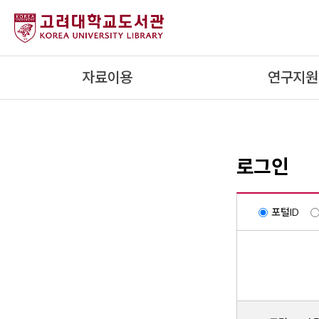
내
용
으
로
자료이용
연구지원
건
너
뛰
기
로그인
포털ID