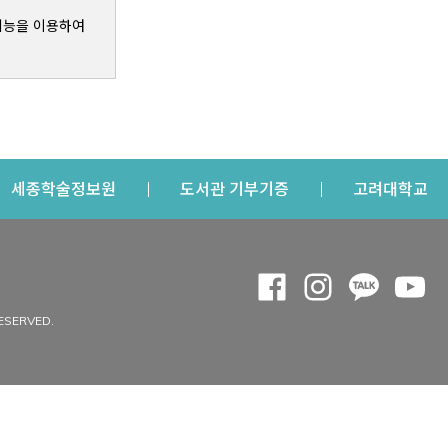
기능을 이용하여
s a new window
Opens a new window
Opens a new windo
Op
세종학술정보원
도서관 기부기증
고려대학교
나의공간
Opens a new window
Opens a new 
Opens a
Op
 window
내정보
ESERVED.
내서재
개인공지
이용자정보 관리
연회비·이용증
이용현황