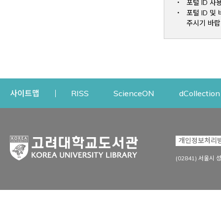
포털 ID 사
포털 ID 
주시기 바랍
Opens a new window
Opens a new win
사이트맵
RISS
ScienceON
dCollection
자료이용
연구지원
개인정보처리
Open
자료찾기
연구지원 서비스
(02841) 서울시 
상세검색
정보이용교육
강의수업자료
학술지 등재/평가 정보
데이터베이스
투고 저널 추천
전자저널
연구 동향 분석
전자책·이러닝
오픈액세스 출판 지원