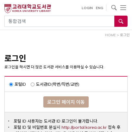
내
사이트내 검색
LOGIN
ENG
용
으
통합검색
로
건
HOME
>
로그인
너
뛰
기
로그인
로그인을 하시면 더 많은 도서관 서비스를 이용하실 수 있습니다.
포털ID
도서관ID(학번/직번/교번)
로그인 페이지 이동
포털 ID 사용자는 도서관 ID 로그인이 불가합니다.
Opens a ne
포털 ID 및 비밀번호 분실시
http://portal.korea.ac.kr
접속 후