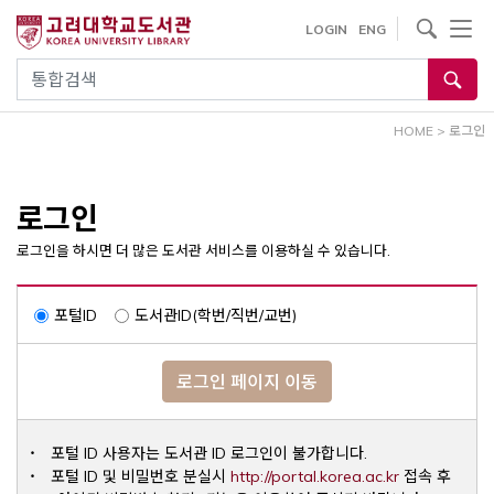
내
사이트내 검색
LOGIN
ENG
용
으
통합검색
로
건
HOME
>
로그인
너
뛰
기
로그인
로그인을 하시면 더 많은 도서관 서비스를 이용하실 수 있습니다.
포털ID
도서관ID(학번/직번/교번)
로그인 페이지 이동
포털 ID 사용자는 도서관 ID 로그인이 불가합니다.
Opens a ne
포털 ID 및 비밀번호 분실시
http://portal.korea.ac.kr
접속 후