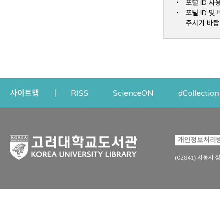
포털 ID 사
포털 ID 
주시기 바랍
Opens a new window
Opens a new win
사이트맵
RISS
ScienceON
dCollection
자료이용
연구지원
개인정보처리
Open
자료찾기
연구지원 서비스
(02841) 서울시 
상세검색
정보이용교육
강의수업자료
학술지 등재/평가 정보
데이터베이스
투고 저널 추천
전자저널
연구 동향 분석
전자책·이러닝
오픈액세스 출판 지원