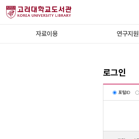
내
용
으
로
자료이용
연구지원
건
너
뛰
기
로그인
포털ID