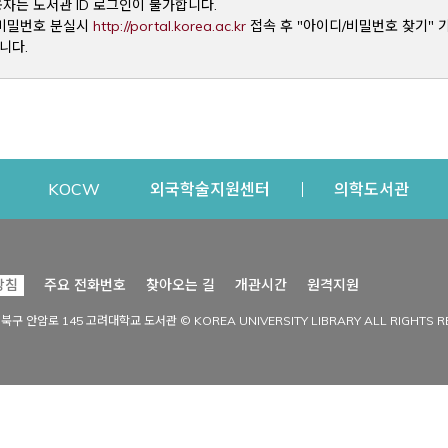
용자는 도서관 ID 로그인이 불가합니다.
Opens a new window
및 비밀번호 분실시
http://portal.korea.ac.kr
접속 후 "아이디/비밀번호 찾기" 
니다.
dow
Opens a new window
Opens a new window
Opens a new window
Open
KOCW
외국학술지원센터
의학도서관
시설이용
커뮤니티
Opens a new
방침
주요 전화번호
찾아오는 길
개관시간
원격지원
s a new window
시설찾기
도서관 소식
성북구 안암로 145 고려대학교 도서관 © KOREA UNIVERSITY LIBRARY ALL RIGHTS R
Opens a new window
시설·좌석 예약·현황
공지사항
중앙도서관
보도자료
중앙도서관(대학원)
홍보자료
학술정보관(CDL)
현황·통계
과학도서관
FAQ & QnA