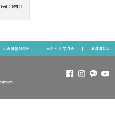
기능을 이용하여
s a new window
Opens a new window
Opens a new windo
Op
세종학술정보원
도서관 기부기증
고려대학교
나의공간
Opens a new window
Opens a new 
Opens a
Op
 window
내정보
ESERVED.
내서재
개인공지
이용자정보 관리
연회비·이용증
이용현황