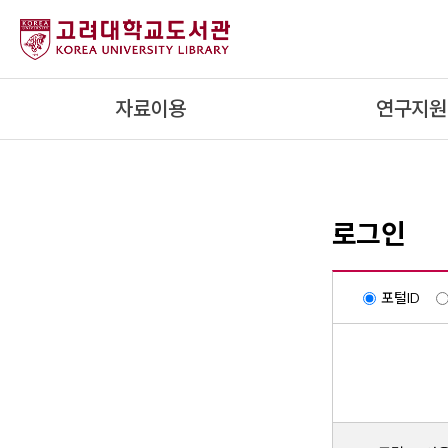
내
용
으
로
자료이용
연구지원
건
너
뛰
기
로그인
포털ID