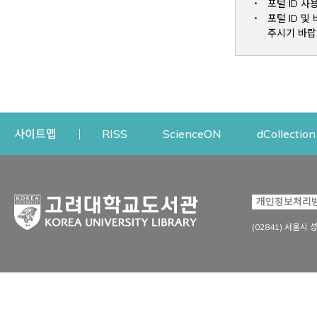
포털 ID 사
포털 ID 
주시기 바랍
Opens a new window
Opens a new win
사이트맵
RISS
ScienceON
dCollection
자료이용
연구지원
개인정보처리
Open
자료찾기
연구지원 서비스
(02841) 서울시 
상세검색
정보이용교육
강의수업자료
학술지 등재/평가 정보
데이터베이스
투고 저널 추천
전자저널
연구 동향 분석
전자책·이러닝
오픈액세스 출판 지원