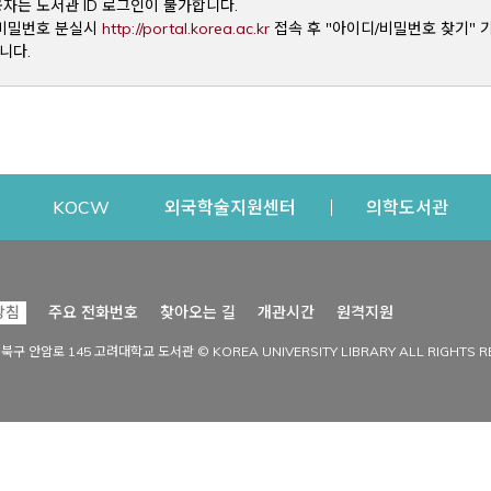
용자는 도서관 ID 로그인이 불가합니다.
Opens a new window
및 비밀번호 분실시
http://portal.korea.ac.kr
접속 후 "아이디/비밀번호 찾기" 
니다.
dow
Opens a new window
Opens a new window
Opens a new window
Open
KOCW
외국학술지원센터
의학도서관
시설이용
커뮤니티
Opens a new
방침
주요 전화번호
찾아오는 길
개관시간
원격지원
s a new window
시설찾기
도서관 소식
성북구 안암로 145 고려대학교 도서관 © KOREA UNIVERSITY LIBRARY ALL RIGHTS R
Opens a new window
시설·좌석 예약·현황
공지사항
중앙도서관
보도자료
중앙도서관(대학원)
홍보자료
학술정보관(CDL)
현황·통계
과학도서관
FAQ & QnA