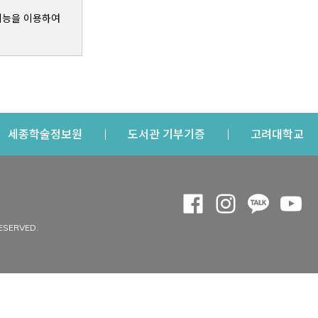
기능을 이용하여
s a new window
Opens a new window
Opens a new windo
Op
세종학술정보원
도서관 기부기증
고려대학교
나의공간
Opens a new window
Opens a new 
Opens a
Op
 window
내정보
ESERVED.
내서재
개인공지
이용자정보 관리
연회비·이용증
이용현황