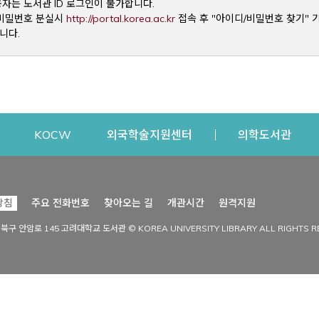
용자는 도서관 ID 로그인이 불가합니다.
Opens a new window
및 비밀번호 분실시
http://portal.korea.ac.kr
접속 후 "아이디/비밀번호 찾기" 
니다.
dow
Opens a new window
Opens a new window
Opens a new window
Open
KOCW
외국학술지원센터
의학도서관
시설이용
커뮤니티
Opens a new
방침
주요 전화번호
찾아오는 길
개관시간
원격지원
s a new window
시설찾기
도서관 소식
성북구 안암로 145 고려대학교 도서관 © KOREA UNIVERSITY LIBRARY ALL RIGHTS R
Opens a new window
시설·좌석 예약·현황
공지사항
중앙도서관
보도자료
중앙도서관(대학원)
홍보자료
학술정보관(CDL)
현황·통계
과학도서관
FAQ & QnA