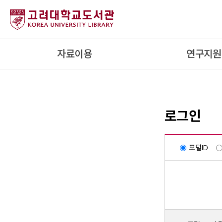
내
용
으
로
자료이용
연구지원
건
너
뛰
기
로그인
포털ID