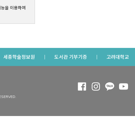
기능을 이용하여
s a new window
Opens a new window
Opens a new windo
Op
세종학술정보원
도서관 기부기증
고려대학교
나의공간
Opens a new window
Opens a new 
Opens a
Op
 window
내정보
ESERVED.
내서재
개인공지
이용자정보 관리
연회비·이용증
이용현황