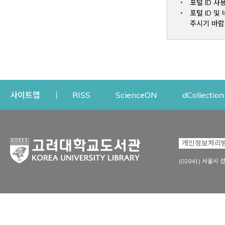
포털 ID 사
포털 ID 
주시기 바랍
Opens a new window
Opens a new win
사이트맵
RISS
ScienceON
dCollection
자료이용
연구지원
개인정보처리
Open
자료찾기
연구지원 서비스
(02841) 서울시 
상세검색
정보이용교육
강의수업자료
학술지 등재/평가 정보
데이터베이스
투고 저널 추천
전자저널
연구 동향 분석
전자책·이러닝
오픈액세스 출판 지원