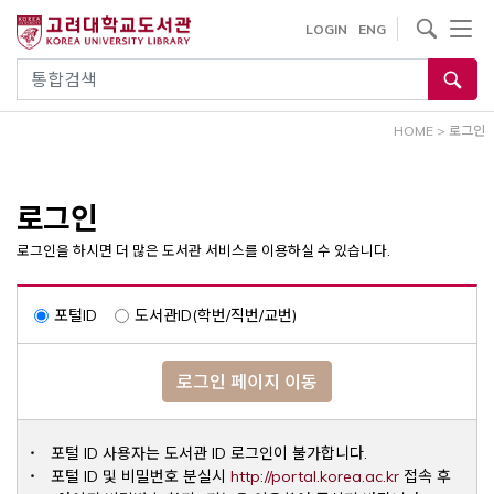
내
사이트내 검색
LOGIN
ENG
용
으
통합검색
로
건
HOME
>
로그인
너
뛰
기
로그인
로그인을 하시면 더 많은 도서관 서비스를 이용하실 수 있습니다.
포털ID
도서관ID(학번/직번/교번)
로그인 페이지 이동
포털 ID 사용자는 도서관 ID 로그인이 불가합니다.
Opens a ne
포털 ID 및 비밀번호 분실시
http://portal.korea.ac.kr
접속 후