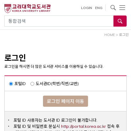
내
사이트내 검색
LOGIN
ENG
용
으
통합검색
로
건
HOME
>
로그인
너
뛰
기
로그인
로그인을 하시면 더 많은 도서관 서비스를 이용하실 수 있습니다.
포털ID
도서관ID(학번/직번/교번)
로그인 페이지 이동
포털 ID 사용자는 도서관 ID 로그인이 불가합니다.
Opens a ne
포털 ID 및 비밀번호 분실시
http://portal.korea.ac.kr
접속 후