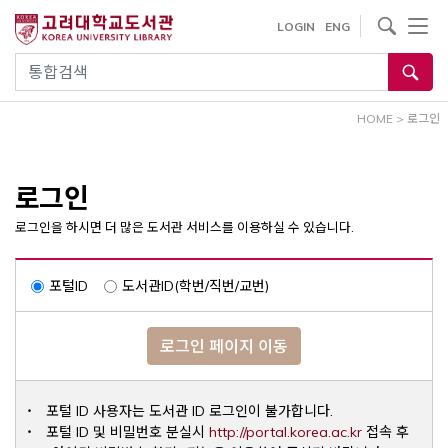
내
사이트내 검색
LOGIN
ENG
용
으
통합검색
로
건
HOME
>
로그인
너
뛰
기
로그인
로그인을 하시면 더 많은 도서관 서비스를 이용하실 수 있습니다.
포털ID
도서관ID(학번/직번/교번)
로그인 페이지 이동
포털 ID 사용자는 도서관 ID 로그인이 불가합니다.
Opens a ne
포털 ID 및 비밀번호 분실시
http://portal.korea.ac.kr
접속 후