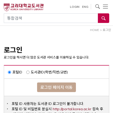
내
사이트내 검색
LOGIN
ENG
용
으
통합검색
로
건
HOME
>
로그인
너
뛰
기
로그인
로그인을 하시면 더 많은 도서관 서비스를 이용하실 수 있습니다.
포털ID
도서관ID(학번/직번/교번)
로그인 페이지 이동
포털 ID 사용자는 도서관 ID 로그인이 불가합니다.
Opens a ne
포털 ID 및 비밀번호 분실시
http://portal.korea.ac.kr
접속 후