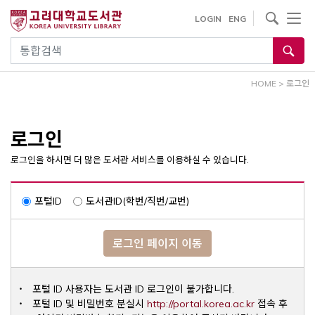
내
사이트내 검색
LOGIN
ENG
용
으
통합검색
로
건
HOME
>
로그인
너
뛰
기
로그인
로그인을 하시면 더 많은 도서관 서비스를 이용하실 수 있습니다.
포털ID
도서관ID(학번/직번/교번)
로그인 페이지 이동
포털 ID 사용자는 도서관 ID 로그인이 불가합니다.
Opens a ne
포털 ID 및 비밀번호 분실시
http://portal.korea.ac.kr
접속 후