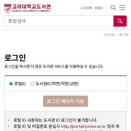
내
사이트내 검색
LOGIN
ENG
용
으
통합검색
로
건
HOME
>
로그인
너
뛰
기
로그인
로그인을 하시면 더 많은 도서관 서비스를 이용하실 수 있습니다.
포털ID
도서관ID(학번/직번/교번)
로그인 페이지 이동
포털 ID 사용자는 도서관 ID 로그인이 불가합니다.
Opens a ne
포털 ID 및 비밀번호 분실시
http://portal.korea.ac.kr
접속 후