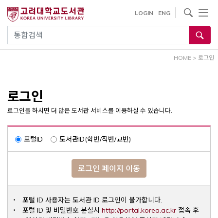
내
사이트내 검색
LOGIN
ENG
용
으
통합검색
로
건
HOME
>
로그인
너
뛰
기
로그인
로그인을 하시면 더 많은 도서관 서비스를 이용하실 수 있습니다.
포털ID
도서관ID(학번/직번/교번)
로그인 페이지 이동
포털 ID 사용자는 도서관 ID 로그인이 불가합니다.
Opens a ne
포털 ID 및 비밀번호 분실시
http://portal.korea.ac.kr
접속 후