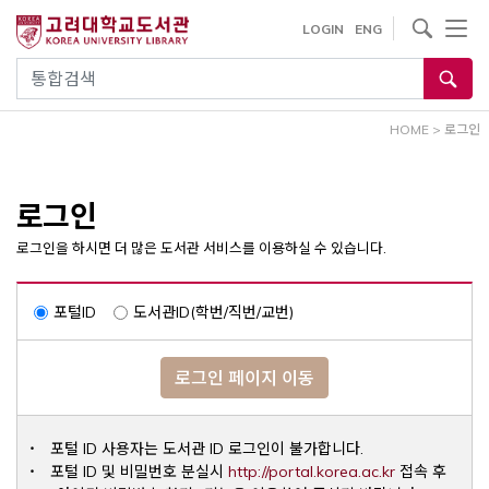
내
사이트내 검색
LOGIN
ENG
용
으
통합검색
로
건
HOME
>
로그인
너
뛰
기
로그인
로그인을 하시면 더 많은 도서관 서비스를 이용하실 수 있습니다.
포털ID
도서관ID(학번/직번/교번)
로그인 페이지 이동
포털 ID 사용자는 도서관 ID 로그인이 불가합니다.
Opens a ne
포털 ID 및 비밀번호 분실시
http://portal.korea.ac.kr
접속 후