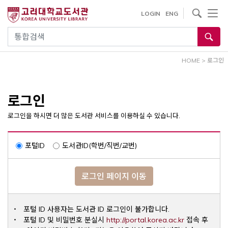
내
사이트내 검색
LOGIN
ENG
용
으
통합검색
로
건
HOME
>
로그인
너
뛰
기
로그인
로그인을 하시면 더 많은 도서관 서비스를 이용하실 수 있습니다.
포털ID
도서관ID(학번/직번/교번)
로그인 페이지 이동
포털 ID 사용자는 도서관 ID 로그인이 불가합니다.
Opens a ne
포털 ID 및 비밀번호 분실시
http://portal.korea.ac.kr
접속 후