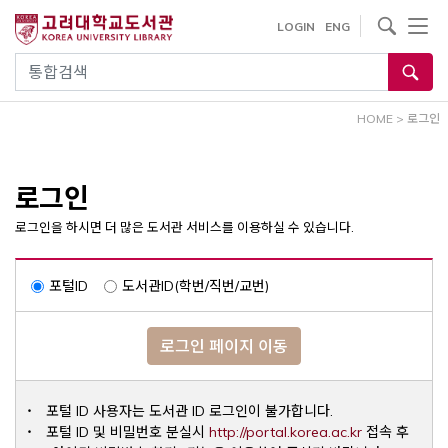
내
사이트내 검색
LOGIN
ENG
용
으
통합검색
로
건
HOME
>
로그인
너
뛰
기
로그인
로그인을 하시면 더 많은 도서관 서비스를 이용하실 수 있습니다.
포털ID
도서관ID(학번/직번/교번)
로그인 페이지 이동
포털 ID 사용자는 도서관 ID 로그인이 불가합니다.
Opens a ne
포털 ID 및 비밀번호 분실시
http://portal.korea.ac.kr
접속 후