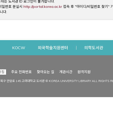
용자는 도서관 ID 로그인이 불가합니다.
Opens a new window
및 비밀번호 분실시
http://portal.korea.ac.kr
접속 후 "아이디/비밀번호 찾기" 
니다.
dow
Opens a new window
Opens a new window
Opens a new window
Open
KOCW
외국학술지원센터
의학도서관
시설이용
커뮤니티
Opens a new
방침
주요 전화번호
찾아오는 길
개관시간
원격지원
s a new window
시설찾기
도서관 소식
성북구 안암로 145 고려대학교 도서관 © KOREA UNIVERSITY LIBRARY ALL RIGHTS R
Opens a new window
시설·좌석 예약·현황
공지사항
중앙도서관
보도자료
중앙도서관(대학원)
홍보자료
학술정보관(CDL)
현황·통계
과학도서관
FAQ & QnA