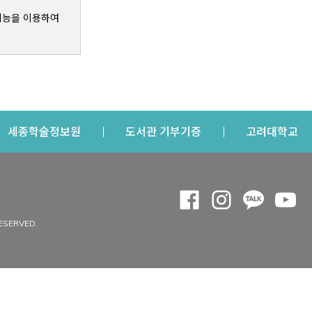
기능을 이용하여
s a new window
Opens a new window
Opens a new windo
Op
세종학술정보원
도서관 기부기증
고려대학교
나의공간
Opens a new window
Opens a new 
Opens a
Op
 window
내정보
ESERVED.
내서재
개인공지
이용자정보 관리
연회비·이용증
이용현황