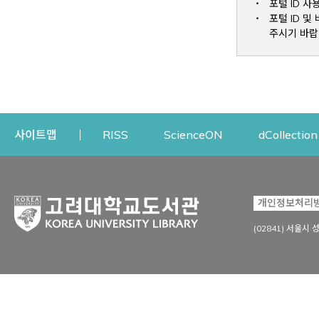
포털 ID 사
포털 ID 
주시기 바랍
Opens a new window
Opens a new win
사이트맵
RISS
ScienceON
dCollection
자료이용
연구지원
개인정보처리
Open
자료찾기
연구지원 서비스
(02841) 서울시 
상세검색
정보이용교육
강의수업자료
학술지 등재/평가 정보
데이터베이스
투고 저널 추천
전자저널
연구 동향 분석
전자책·이러닝
오픈액세스 출판 지원