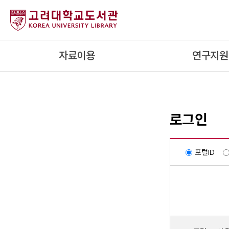
내
용
으
로
자료이용
연구지원
건
너
뛰
기
로그인
포털ID