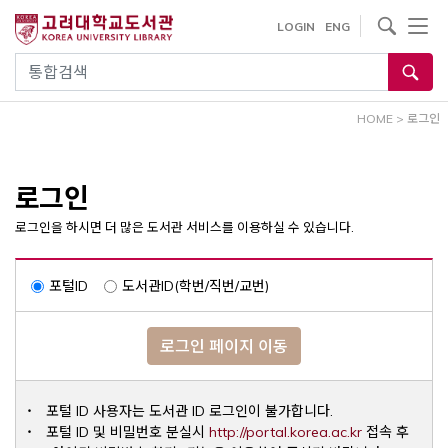
내
사이트내 검색
LOGIN
ENG
용
으
통합검색
로
건
HOME
>
로그인
너
뛰
기
로그인
로그인을 하시면 더 많은 도서관 서비스를 이용하실 수 있습니다.
포털ID
도서관ID(학번/직번/교번)
로그인 페이지 이동
포털 ID 사용자는 도서관 ID 로그인이 불가합니다.
Opens a ne
포털 ID 및 비밀번호 분실시
http://portal.korea.ac.kr
접속 후