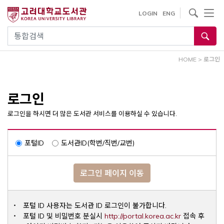
내
사이트내 검색
LOGIN
ENG
용
으
통합검색
로
건
HOME
>
로그인
너
뛰
기
로그인
로그인을 하시면 더 많은 도서관 서비스를 이용하실 수 있습니다.
포털ID
도서관ID(학번/직번/교번)
로그인 페이지 이동
포털 ID 사용자는 도서관 ID 로그인이 불가합니다.
Opens a ne
포털 ID 및 비밀번호 분실시
http://portal.korea.ac.kr
접속 후