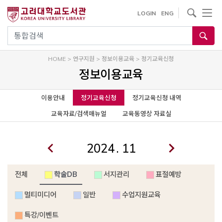
사이트내 검색
LOGIN
ENG
통합검색
HOME
>
연구지원
>
정보이용교육
>
정기교육신청
정보이용교육
이용안내
정기교육신청
정기교육신청 내역
교육자료/검색매뉴얼
교육동영상 자료실
.
전체
학술DB
서지관리
표절예방
멀티미디어
일반
수업지원교육
특강/이벤트