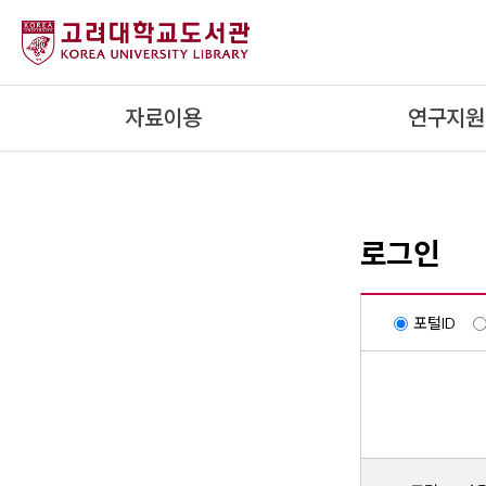
내
용
으
로
자료이용
연구지원
건
너
뛰
기
로그인
포털ID