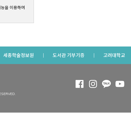
기능을 이용하여
s a new window
Opens a new window
Opens a new windo
Op
세종학술정보원
도서관 기부기증
고려대학교
나의공간
Opens a new window
Opens a new 
Opens a
Op
 window
내정보
ESERVED.
내서재
개인공지
이용자정보 관리
연회비·이용증
이용현황