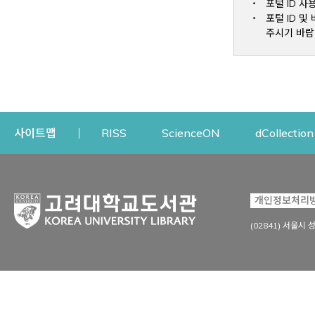
포털 ID 사
포털 ID 
주시기 바랍
Opens a new window
Opens a new win
사이트맵
RISS
ScienceON
dCollection
자료이용
연구지원
개인정보처리
Open
자료찾기
연구지원 서비스
(02841) 서울시 
상세검색
정보이용교육
강의수업자료
학술지 등재/평가 정보
데이터베이스
투고 저널 추천
전자저널
연구 동향 분석
전자책·이러닝
오픈액세스 출판 지원