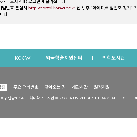
용자는 도서관 ID 로그인이 불가합니다.
Opens a new window
및 비밀번호 분실시
http://portal.korea.ac.kr
접속 후 "아이디/비밀번호 찾기" 
니다.
dow
Opens a new window
Opens a new window
Opens a new window
Open
KOCW
외국학술지원센터
의학도서관
시설이용
커뮤니티
Opens a new
방침
주요 전화번호
찾아오는 길
개관시간
원격지원
s a new window
시설찾기
도서관 소식
성북구 안암로 145 고려대학교 도서관 © KOREA UNIVERSITY LIBRARY ALL RIGHTS R
Opens a new window
시설·좌석 예약·현황
공지사항
중앙도서관
보도자료
중앙도서관(대학원)
홍보자료
학술정보관(CDL)
현황·통계
과학도서관
FAQ & QnA