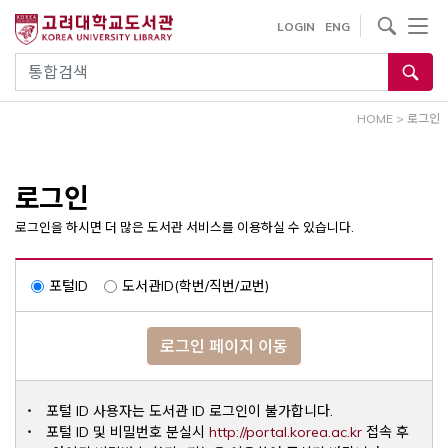
내
사이트내 검색
LOGIN
ENG
용
으
통합검색
로
건
HOME
>
로그인
너
뛰
기
로그인
로그인을 하시면 더 많은 도서관 서비스를 이용하실 수 있습니다.
포털ID
도서관ID(학번/직번/교번)
로그인 페이지 이동
포털 ID 사용자는 도서관 ID 로그인이 불가합니다.
Opens a ne
포털 ID 및 비밀번호 분실시
http://portal.korea.ac.kr
접속 후