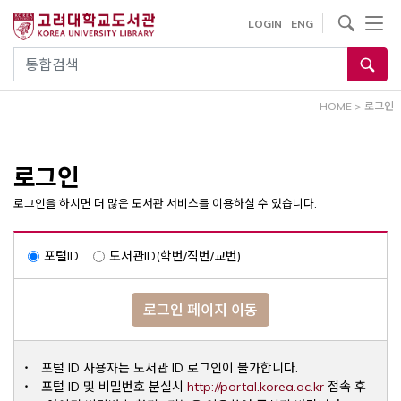
내
사이트내 검색
LOGIN
ENG
용
으
통합검색
로
건
HOME
>
로그인
너
뛰
기
로그인
로그인을 하시면 더 많은 도서관 서비스를 이용하실 수 있습니다.
포털ID
도서관ID(학번/직번/교번)
로그인 페이지 이동
포털 ID 사용자는 도서관 ID 로그인이 불가합니다.
Opens a ne
포털 ID 및 비밀번호 분실시
http://portal.korea.ac.kr
접속 후