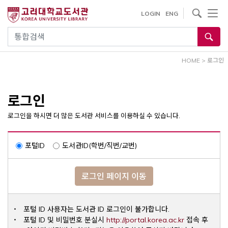
내
사이트내 검색
LOGIN
ENG
용
으
통합검색
로
건
HOME
>
로그인
너
뛰
기
로그인
로그인을 하시면 더 많은 도서관 서비스를 이용하실 수 있습니다.
포털ID
도서관ID(학번/직번/교번)
로그인 페이지 이동
포털 ID 사용자는 도서관 ID 로그인이 불가합니다.
Opens a ne
포털 ID 및 비밀번호 분실시
http://portal.korea.ac.kr
접속 후