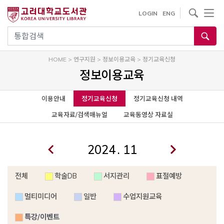
사이트내 검색
LOGIN
ENG
통합검색
HOME
>
연구지원
>
정보이용교육
>
정기교육신청
정보이용교육
이용안내
정기교육신청
정기교육신청 내역
교육자료/검색매뉴얼
교육동영상 자료실
.
전체
학술DB
서지관리
표절예방
멀티미디어
일반
수업지원교육
특강/이벤트