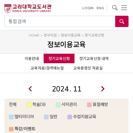
사이트내 검색
LOGIN
ENG
통합검색
HOME
>
연구지원
>
정보이용교육
>
정기교육신청
정보이용교육
이용안내
정기교육신청
정기교육신청 내역
교육자료/검색매뉴얼
교육동영상 자료실
.
전체
학술DB
서지관리
표절예방
멀티미디어
일반
수업지원교육
특강/이벤트