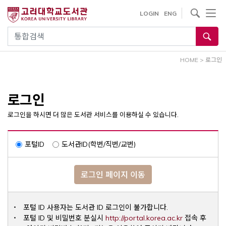
내
사이트내 검색
LOGIN
ENG
용
으
통합검색
로
건
HOME
>
로그인
너
뛰
기
로그인
로그인을 하시면 더 많은 도서관 서비스를 이용하실 수 있습니다.
포털ID
도서관ID(학번/직번/교번)
로그인 페이지 이동
포털 ID 사용자는 도서관 ID 로그인이 불가합니다.
Opens a ne
포털 ID 및 비밀번호 분실시
http://portal.korea.ac.kr
접속 후