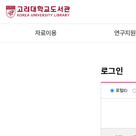
내
용
으
로
자료이용
연구지원
건
너
뛰
기
로그인
포털ID