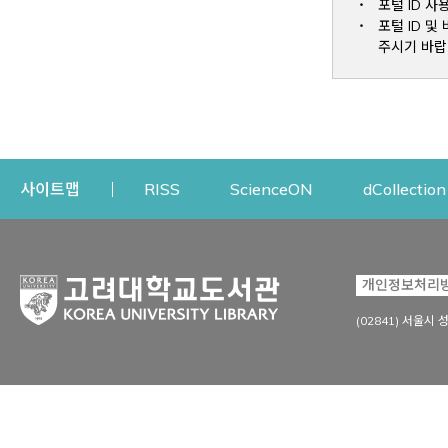
포털 ID 사
포털 ID 
주시기 바랍
Opens a new window
Opens a new win
사이트맵
RISS
ScienceON
dCollection
자료이용
연구지원
개인정보처리
Open
자료찾기
연구지원 서비스
(02841) 서울시 
상세검색
정보이용교육
강의수업자료
학술지 등재/평가 정보
데이터베이스
투고 저널 추천
전자저널
연구 동향 분석
전자책·이러닝
오픈액세스 출판 지원