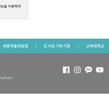
기능을 이용하여
s a new window
Opens a new window
Opens a new windo
Op
세종학술정보원
도서관 기부기증
고려대학교
나의공간
Opens a new window
Opens a new 
Opens a
Op
 window
내정보
ESERVED.
내서재
개인공지
이용자정보 관리
연회비·이용증
이용현황