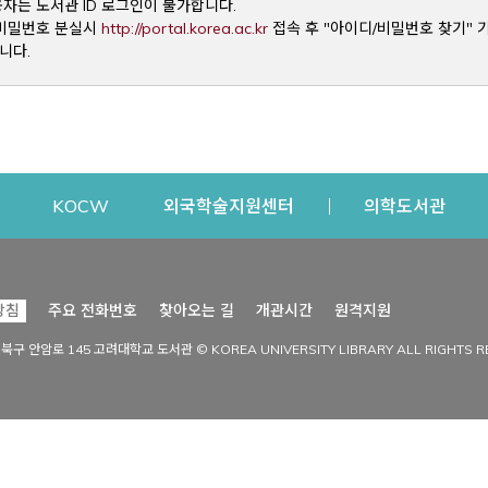
용자는 도서관 ID 로그인이 불가합니다.
Opens a new window
및 비밀번호 분실시
http://portal.korea.ac.kr
접속 후 "아이디/비밀번호 찾기" 
니다.
dow
Opens a new window
Opens a new window
Opens a new window
Open
KOCW
외국학술지원센터
의학도서관
시설이용
커뮤니티
Opens a new
방침
주요 전화번호
찾아오는 길
개관시간
원격지원
s a new window
시설찾기
도서관 소식
성북구 안암로 145 고려대학교 도서관 © KOREA UNIVERSITY LIBRARY ALL RIGHTS R
Opens a new window
시설·좌석 예약·현황
공지사항
중앙도서관
보도자료
중앙도서관(대학원)
홍보자료
학술정보관(CDL)
현황·통계
과학도서관
FAQ & QnA