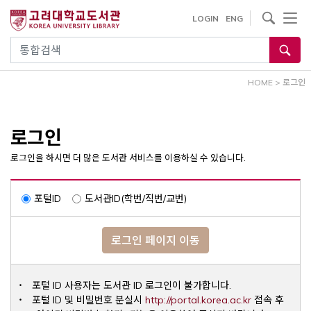
내
사이트내 검색
LOGIN
ENG
용
으
통합검색
로
건
HOME
>
로그인
너
뛰
기
로그인
로그인을 하시면 더 많은 도서관 서비스를 이용하실 수 있습니다.
포털ID
도서관ID(학번/직번/교번)
로그인 페이지 이동
포털 ID 사용자는 도서관 ID 로그인이 불가합니다.
Opens a ne
포털 ID 및 비밀번호 분실시
http://portal.korea.ac.kr
접속 후