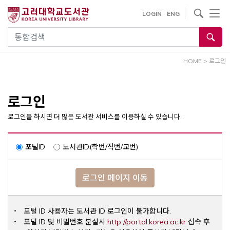
내
사이트내 검색
LOGIN
ENG
용
으
통합검색
로
건
HOME
>
로그인
너
뛰
기
로그인
로그인을 하시면 더 많은 도서관 서비스를 이용하실 수 있습니다.
포털ID
도서관ID(학번/직번/교번)
로그인 페이지 이동
포털 ID 사용자는 도서관 ID 로그인이 불가합니다.
Opens a ne
포털 ID 및 비밀번호 분실시
http://portal.korea.ac.kr
접속 후