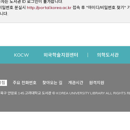
용자는 도서관 ID 로그인이 불가합니다.
Opens a new window
및 비밀번호 분실시
http://portal.korea.ac.kr
접속 후 "아이디/비밀번호 찾기" 
니다.
dow
Opens a new window
Opens a new window
Opens a new window
Open
KOCW
외국학술지원센터
의학도서관
시설이용
커뮤니티
Opens a new
방침
주요 전화번호
찾아오는 길
개관시간
원격지원
s a new window
시설찾기
도서관 소식
성북구 안암로 145 고려대학교 도서관 © KOREA UNIVERSITY LIBRARY ALL RIGHTS R
Opens a new window
시설·좌석 예약·현황
공지사항
중앙도서관
보도자료
중앙도서관(대학원)
홍보자료
학술정보관(CDL)
현황·통계
과학도서관
FAQ & QnA