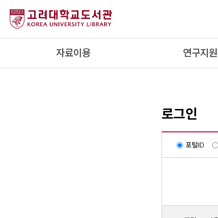
내
용
으
로
자료이용
연구지원
건
너
뛰
기
로그인
포털ID