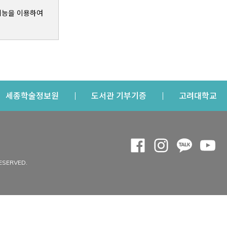
기능을 이용하여
s a new window
Opens a new window
Opens a new windo
Op
세종학술정보원
도서관 기부기증
고려대학교
나의공간
Opens a new window
Opens a new 
Opens a
Op
 window
내정보
ESERVED.
내서재
개인공지
이용자정보 관리
연회비·이용증
이용현황