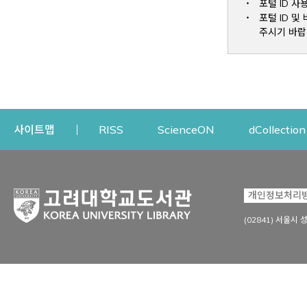
포털 ID 사
포털 ID 
주시기 바랍
Opens a new window
Opens a new win
사이트맵
RISS
ScienceON
dCollection
자료이용
연구지원
개인정보처리
Open
자료찾기
연구지원 서비스
(02841) 서울시 
상세검색
정보이용교육
강의수업자료
학술지 등재/평가 정보
데이터베이스
투고 저널 추천
전자저널
연구 동향 분석
전자책·이러닝
오픈액세스 출판 지원