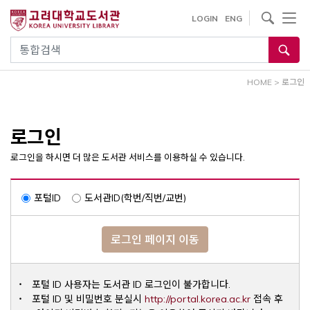
내
사이트내 검색
LOGIN
ENG
용
으
통합검색
로
건
HOME
>
로그인
너
뛰
기
로그인
로그인을 하시면 더 많은 도서관 서비스를 이용하실 수 있습니다.
포털ID
도서관ID(학번/직번/교번)
로그인 페이지 이동
포털 ID 사용자는 도서관 ID 로그인이 불가합니다.
Opens a ne
포털 ID 및 비밀번호 분실시
http://portal.korea.ac.kr
접속 후