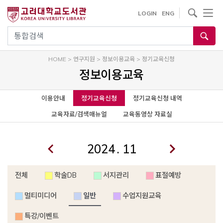
사이트내 검색
LOGIN
ENG
통합검색
HOME
>
연구지원
>
정보이용교육
>
정기교육신청
정보이용교육
이용안내
정기교육신청
정기교육신청 내역
교육자료/검색매뉴얼
교육동영상 자료실
.
전체
학술DB
서지관리
표절예방
멀티미디어
일반
수업지원교육
특강/이벤트