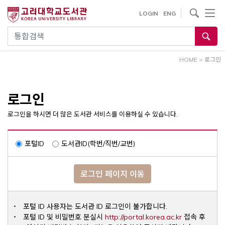
내
사이트내 검색
LOGIN
ENG
용
으
통합검색
로
건
HOME
>
로그인
너
뛰
기
로그인
로그인을 하시면 더 많은 도서관 서비스를 이용하실 수 있습니다.
포털ID
도서관ID(학번/직번/교번)
로그인 페이지 이동
포털 ID 사용자는 도서관 ID 로그인이 불가합니다.
Opens a ne
포털 ID 및 비밀번호 분실시
http://portal.korea.ac.kr
접속 후