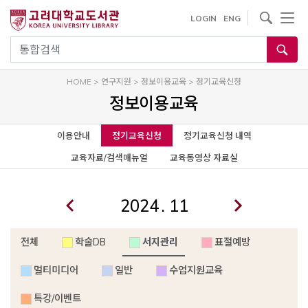
사이트내 검색
LOGIN
ENG
통합검색
HOME
>
연구지원
>
정보이용교육
>
정기교육신청
정보이용교육
이용안내
정기교육신청
정기교육신청 내역
교육자료/검색매뉴얼
교육동영상 자료실
.
전체
학술DB
서지관리
표절예방
멀티미디어
일반
수업지원교육
특강/이벤트