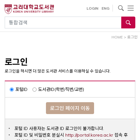
내
사이트내 검색
LOGIN
ENG
용
으
통합검색
로
건
HOME
>
로그인
너
뛰
기
로그인
로그인을 하시면 더 많은 도서관 서비스를 이용하실 수 있습니다.
포털ID
도서관ID(학번/직번/교번)
로그인 페이지 이동
포털 ID 사용자는 도서관 ID 로그인이 불가합니다.
Opens a ne
포털 ID 및 비밀번호 분실시
http://portal.korea.ac.kr
접속 후