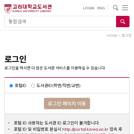
내
사이트내 검색
LOGIN
ENG
용
으
통합검색
로
건
HOME
>
로그인
너
뛰
기
로그인
로그인을 하시면 더 많은 도서관 서비스를 이용하실 수 있습니다.
포털ID
도서관ID(학번/직번/교번)
로그인 페이지 이동
포털 ID 사용자는 도서관 ID 로그인이 불가합니다.
Opens a ne
포털 ID 및 비밀번호 분실시
http://portal.korea.ac.kr
접속 후