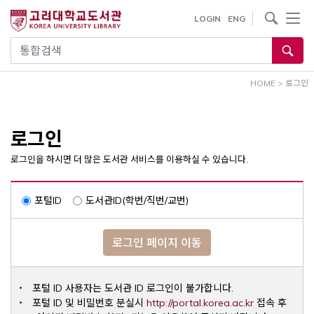
내
사이트내 검색
LOGIN
ENG
용
으
통합검색
로
건
HOME
>
로그인
너
뛰
기
로그인
로그인을 하시면 더 많은 도서관 서비스를 이용하실 수 있습니다.
포털ID
도서관ID(학번/직번/교번)
로그인 페이지 이동
포털 ID 사용자는 도서관 ID 로그인이 불가합니다.
Opens a ne
포털 ID 및 비밀번호 분실시
http://portal.korea.ac.kr
접속 후