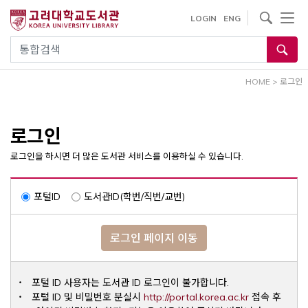
내
사이트내 검색
LOGIN
ENG
용
으
통합검색
로
건
HOME
>
로그인
너
뛰
기
로그인
로그인을 하시면 더 많은 도서관 서비스를 이용하실 수 있습니다.
포털ID
도서관ID(학번/직번/교번)
로그인 페이지 이동
포털 ID 사용자는 도서관 ID 로그인이 불가합니다.
Opens a ne
포털 ID 및 비밀번호 분실시
http://portal.korea.ac.kr
접속 후