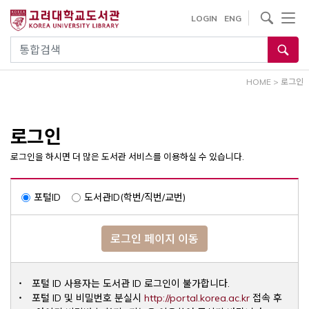
내
사이트내 검색
LOGIN
ENG
용
으
통합검색
로
건
HOME
>
로그인
너
뛰
기
로그인
로그인을 하시면 더 많은 도서관 서비스를 이용하실 수 있습니다.
포털ID
도서관ID(학번/직번/교번)
로그인 페이지 이동
포털 ID 사용자는 도서관 ID 로그인이 불가합니다.
Opens a ne
포털 ID 및 비밀번호 분실시
http://portal.korea.ac.kr
접속 후