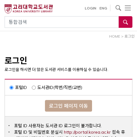
내
사이트내 검색
LOGIN
ENG
용
으
통합검색
로
건
HOME
>
로그인
너
뛰
기
로그인
로그인을 하시면 더 많은 도서관 서비스를 이용하실 수 있습니다.
포털ID
도서관ID(학번/직번/교번)
로그인 페이지 이동
포털 ID 사용자는 도서관 ID 로그인이 불가합니다.
Opens a ne
포털 ID 및 비밀번호 분실시
http://portal.korea.ac.kr
접속 후