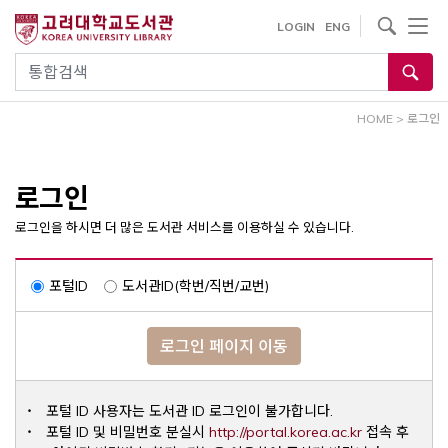
내
사이트내 검색
LOGIN
ENG
용
으
통합검색
로
건
HOME
>
로그인
너
뛰
기
로그인
로그인을 하시면 더 많은 도서관 서비스를 이용하실 수 있습니다.
포털ID
도서관ID(학번/직번/교번)
로그인 페이지 이동
포털 ID 사용자는 도서관 ID 로그인이 불가합니다.
Opens a ne
포털 ID 및 비밀번호 분실시
http://portal.korea.ac.kr
접속 후