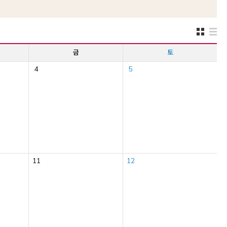
금
토
4
5
11
12