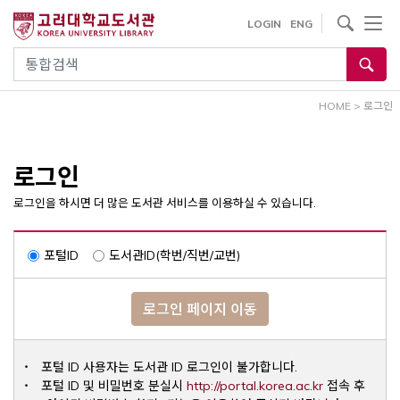
내
사이트내 검색
LOGIN
ENG
용
으
통합검색
로
건
HOME
>
로그인
너
뛰
기
로그인
로그인을 하시면 더 많은 도서관 서비스를 이용하실 수 있습니다.
포털ID
도서관ID(학번/직번/교번)
로그인 페이지 이동
포털 ID 사용자는 도서관 ID 로그인이 불가합니다.
Opens a ne
포털 ID 및 비밀번호 분실시
http://portal.korea.ac.kr
접속 후