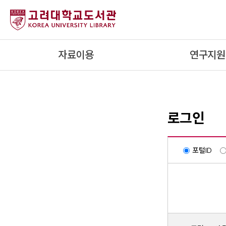
내
용
으
로
자료이용
연구지원
건
너
뛰
기
로그인
포털ID