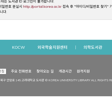
용자는 도서관 ID 로그인이 불가합니다.
Opens a new window
및 비밀번호 분실시
http://portal.korea.ac.kr
접속 후 "아이디/비밀번호 찾기" 
니다.
dow
Opens a new window
Opens a new window
Opens a new window
Open
KOCW
외국학술지원센터
의학도서관
시설이용
커뮤니티
Opens a new
방침
주요 전화번호
찾아오는 길
개관시간
원격지원
s a new window
시설찾기
도서관 소식
성북구 안암로 145 고려대학교 도서관 © KOREA UNIVERSITY LIBRARY ALL RIGHTS R
Opens a new window
시설·좌석 예약·현황
공지사항
중앙도서관
보도자료
중앙도서관(대학원)
홍보자료
학술정보관(CDL)
현황·통계
과학도서관
FAQ & QnA