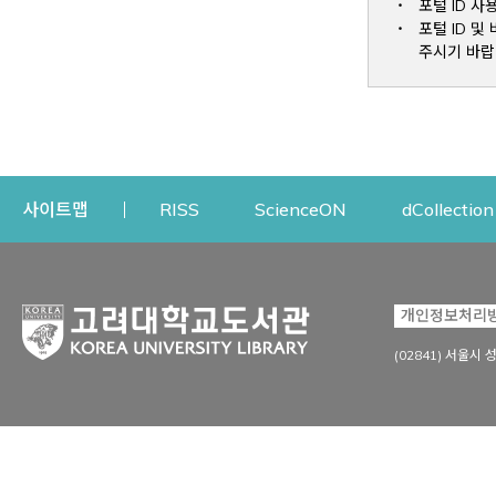
포털 ID 사
포털 ID 
주시기 바랍
Opens a new window
Opens a new win
사이트맵
RISS
ScienceON
dCollection
자료이용
연구지원
개인정보처리
Open
자료찾기
연구지원 서비스
(02841) 서울시 
상세검색
정보이용교육
강의수업자료
학술지 등재/평가 정보
데이터베이스
투고 저널 추천
전자저널
연구 동향 분석
전자책·이러닝
오픈액세스 출판 지원