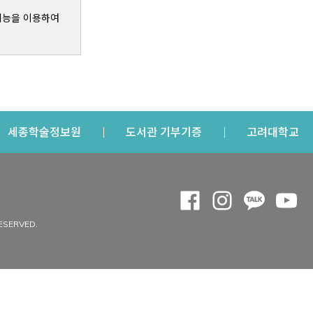
기능을 이용하여
s a new window
Opens a new window
Opens a new windo
Op
세종학술정보원
도서관 기부기증
고려대학교
나의공간
Opens a new window
Opens a new 
Opens a
Op
 window
내정보
ESERVED.
내서재
개인공지
이용자정보 관리
연회비·이용증
이용현황