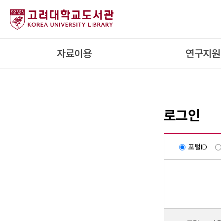
내
용
으
로
자료이용
연구지원
건
너
뛰
기
로그인
포털ID