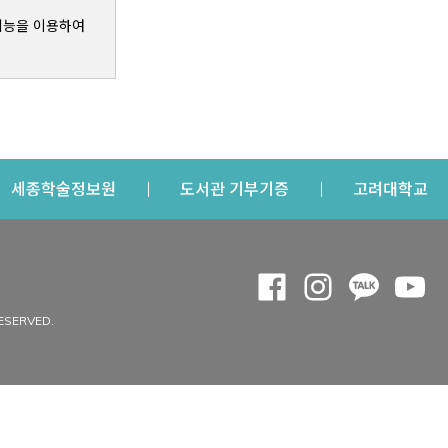
기능을 이용하여
s a new window
Opens a new window
Opens a new windo
Op
세종학술정보원
도서관 기부기증
고려대학교
나의공간
Opens a new window
Opens a new 
Opens a
Op
 window
내정보
ESERVED.
내서재
개인공지
이용자정보 관리
연회비·이용증
이용현황