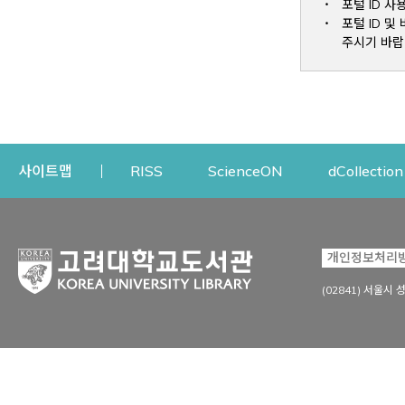
포털 ID 사
포털 ID 
주시기 바랍
Opens a new window
Opens a new win
사이트맵
RISS
ScienceON
dCollection
자료이용
연구지원
개인정보처리
Open
자료찾기
연구지원 서비스
(02841) 서울시 
상세검색
정보이용교육
강의수업자료
학술지 등재/평가 정보
데이터베이스
투고 저널 추천
전자저널
연구 동향 분석
전자책·이러닝
오픈액세스 출판 지원