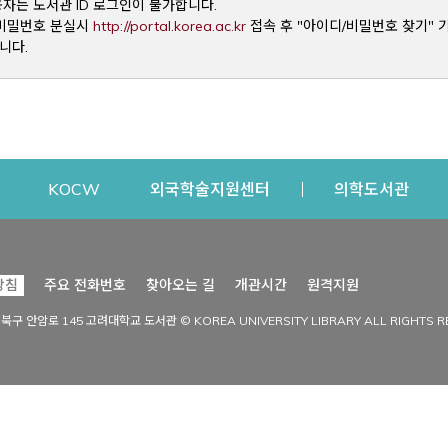
용자는 도서관 ID 로그인이 불가합니다.
Opens a new window
및 비밀번호 분실시
http://portal.korea.ac.kr
접속 후 "아이디/비밀번호 찾기" 
니다.
dow
Opens a new window
Opens a new window
Opens a new window
Open
KOCW
외국학술지원센터
의학도서관
시설이용
커뮤니티
Opens a new
방침
주요 전화번호
찾아오는 길
개관시간
원격지원
s a new window
시설찾기
도서관 소식
성북구 안암로 145 고려대학교 도서관 © KOREA UNIVERSITY LIBRARY ALL RIGHTS R
Opens a new window
시설·좌석 예약·현황
공지사항
중앙도서관
보도자료
중앙도서관(대학원)
홍보자료
학술정보관(CDL)
현황·통계
과학도서관
FAQ & QnA